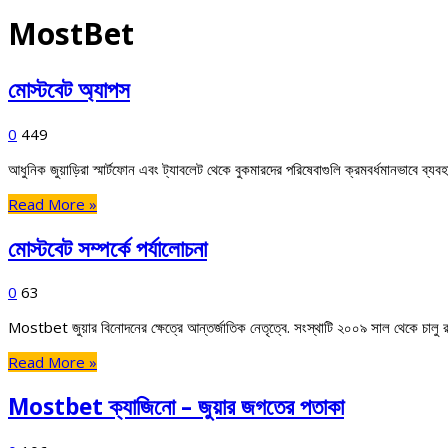
MostBet
মোস্টবেট অ্যাপস
0
449
আধুনিক জুয়াড়িরা স্মার্টফোন এবং ট্যাবলেট থেকে বুকমারদের পরিষেবাগুলি ক্রমবর্ধমানভাবে ব্
Read More »
মোস্টবেট সম্পর্কে পর্যালোচনা
0
63
Mostbet জুয়ার বিনোদনের ক্ষেত্রে আন্তর্জাতিক নেতৃত্বে. সংস্থাটি ২০০৯ সাল থেকে চালু রয
Read More »
Mostbet ক্যাজিনো – জুয়ার জগতের পতাকা