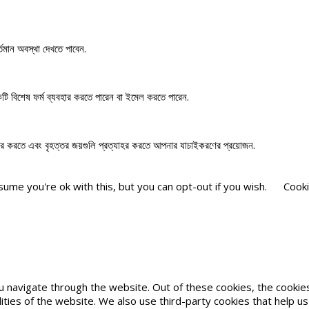
তমান অবস্থা দেখতে পাবেন.
কটি বিশেষ ফর্ম ব্যবহার করতে পারেন বা ইমেল করতে পারেন.
ব্যবহার করতে এবং বৃহত্তর জয়গুলি প্রত্যাহর করতে আপনার যাচাইকরণের প্রয়োজন.
ume you're ok with this, but you can opt-out if you wish.
Cooki
 navigate through the website. Out of these cookies, the cookie
alities of the website. We also use third-party cookies that help