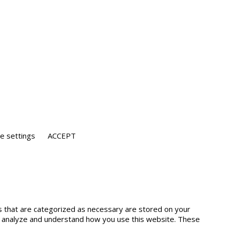
e settings
ACCEPT
s that are categorized as necessary are stored on your
 us analyze and understand how you use this website. These