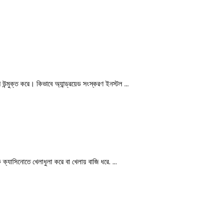
উন্মুক্ত করে। কিভাবে অ্যান্ড্রয়েড সংস্করণ ইনস্টল ...
্যাসিনোতে খেলাধুলা করে বা খেলায় বাজি ধরে. ...