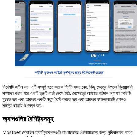
সাইটে অ্যাপল আইডি স্থাপনের জন্য নির্দেশাবলী রয়েছে
নির্দেশটি জটিল নয়, এটি সম্পূর্ণ হতে কয়েক মিনিট সময় নেয়. কিছু ক্ষেত্রে উপরের ক্রিয়াগুলি
সম্পাদন করার পরে একটি ত্রুটি বার্তা ভেসে উঠে. সেক্ষেত্রে আপনার বর্তমান অ্যাপল আইডি
মুছতে হবে এবং তারপরে একটি নতুন তৈরি করতে হবে এবং তারপরে ডাউনলোডটি কোনও
সমস্যা ছাড়াই উপলব্ধ হবে.
অ্যাপগুলির বৈশিষ্ট্যসমূহ
Mostbet মোবাইল অ্যাপ্লিকেশনগুলি বাংলাদেশের খেলোয়াড়দের জন্য সুবিধাজনক কারণ