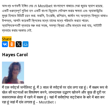
অসংখ্য গুণাবলী ইঙ্গিত দেয় যে Mostbet বাংলাদেশে বাজারে সেরা জুয়ার অ্যাপ রয়েছে.
একটি গুরুত্বপূর্ণ সুবিধা হল একটি বাংলা বিন্ন্যাস সেটআপ করার ক্ষমতা এবং অ্যাকাউন্টের
মুদ্রা হিসাবে বিডিটি চয়ন করা. ফরাসি, ইংরেজি, রাশিয়ান, জার্মান সহ অন্যান্য বিস্তৃত ভাষাও
উপলভ্য, আপনি কয়েকটি ক্লিকের মধ্যে তাদের মধ্যে পরিবর্তন করতে পারেন.
অ্যাপ্লিকেশনটি ব্যবহার শুরু করা সহজ, সমস্ত ক্রিয়া এটির মাধ্যমে করা যায়, সাইটটি
ব্যবহার করার দরকার নেই.
Share
Hayes Carol
मैं एक स्पोर्ट्स जर्नलिस्ट हूं, मैं 3 साल से स्पोर्ट्स पर दांव लगा रहा हूं। मैं सक्षम रूप से
खेल की घटनाओं का विश्लेषण करने, लाभदायक उद्धरण खोजने और कुछ ही दूरी पर
सकारात्मक क्षेत्र में रहने में सक्षम हूं। यहां मैं सर्वश्रेष्ठ सट्टेबाज के बारे में बात कर
रहा हूं जहां मैं दांव लगाता हूं – MostBet।