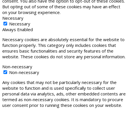
consent. You also have the option to opt-out of these cookies.
But opting out of some of these cookies may have an effect
on your browsing experience.
Necessary
Necessary
Always Enabled
Necessary cookies are absolutely essential for the website to
function properly. This category only includes cookies that
ensures basic functionalities and security features of the
website. These cookies do not store any personal information.
Non-necessary
Non-necessary
Any cookies that may not be particularly necessary for the
website to function and is used specifically to collect user
personal data via analytics, ads, other embedded contents are
termed as non-necessary cookies. It is mandatory to procure
user consent prior to running these cookies on your website.