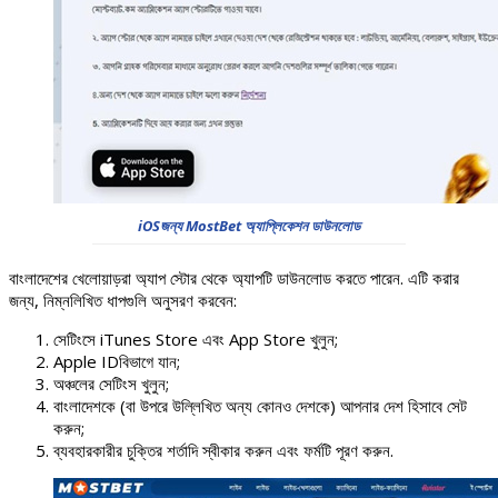
iOSজন্য MostBet অ্যাপ্লিকেশন ডাউনলোড
বাংলাদেশের খেলোয়াড়রা অ্যাপ স্টোর থেকে অ্যাপটি ডাউনলোড করতে পারেন. এটি করার
জন্য, নিম্নলিখিত ধাপগুলি অনুসরণ করবেন:
সেটিংসে iTunes Store এবং App Store খুলুন;
Apple IDবিভাগে যান;
অঞ্চলের সেটিংস খুলুন;
বাংলাদেশকে (বা উপরে উল্লিখিত অন্য কোনও দেশকে) আপনার দেশ হিসাবে সেট
করুন;
ব্যবহারকারীর চুক্তির শর্তাদি স্বীকার করুন এবং ফর্মটি পূরণ করুন.