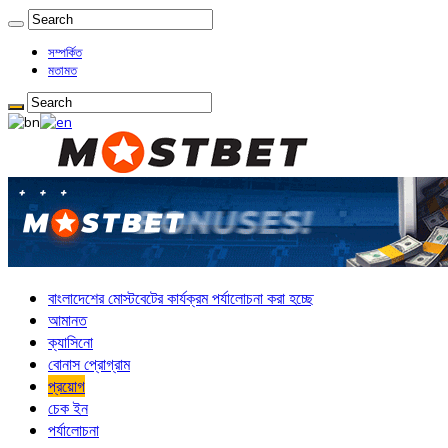
সম্পর্কিত
মতামত
বাংলাদেশের মোস্টবেটের কার্যক্রম পর্যালোচনা করা হচ্ছে
আমানত
ক্যাসিনো
বোনাস প্রোগ্রাম
প্রয়োগ
চেক ইন
পর্যালোচনা