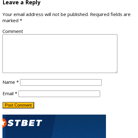
Leave a Reply
Your email address will not be published.
Required fields are
marked
*
Comment
Name
*
Email
*